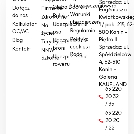
Sprzedaż:
ul.
Ubezpieczeniowym
GlobalDoctors+
Dołącz
Firmowe
Eugeniusza
Warunki
do nas
Rolnicze
Zdrowotne
Kwiatkowskie
ubezpieczeń
Kalkulator
Ubezpieczenie
1 / pok. 215, 62
Na
Regulamin
OC/AC
psa
500 Konin -
życie
Polityka
Piętro II
Blog
Ubezpieczenie
Turystyczne
cookies i
Sprzedaż:
ul.
broni
Kontakt
NNW
Rodo
Spółdzielców
Ubezpieczenie
Szkolne
4, 62-510
roweru
Konin -
Galeria
KAUFLAND
63 220
20 32
/ 35
63 220
20 20
/ 22