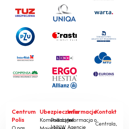
Centrum
Ubezpieczenia
Informacje
Kontakt
Polis
Komunikacyjne
Podróżne
Informacja o
Centrala,
| NNW
Agencie
O nas
Majątkowe