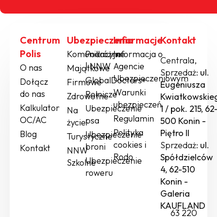
Centrum
Ubezpieczenia
Informacje
Kontakt
Polis
Komunikacyjne
Podróżne
Informacja o
Centrala,
| NNW
Agencie
O nas
Majątkowe
Sprzedaż:
ul.
Ubezpieczeniowym
GlobalDoctors+
Dołącz
Firmowe
Eugeniusza
Warunki
do nas
Rolnicze
Zdrowotne
Kwiatkowskie
ubezpieczeń
Kalkulator
Ubezpieczenie
1 / pok. 215, 62
Na
Regulamin
OC/AC
psa
500 Konin -
życie
Polityka
Piętro II
Blog
Ubezpieczenie
Turystyczne
cookies i
Sprzedaż:
ul.
broni
Kontakt
NNW
Rodo
Spółdzielców
Ubezpieczenie
Szkolne
4, 62-510
roweru
Konin -
Galeria
KAUFLAND
63 220