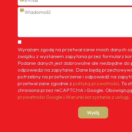
 jeżdżę służbowym samochodem, jestem często w trasie t
nta, który dzwoni z pytaniem jaki jest stan licznika w
e bo przygotowuje mi ofertę ubezpieczenia na kolejny r
jest akurat bardzo pomocne i jestem im wdzięczny.
Wyrażam zgodę na przetwarzanie moich danych 
związku z wysłaniem zapytania przez formularz ko
Podanie danych jest dobrowolne ale niezbędne do 
odpowiedzi na zapytanie. Dane będą przechowywa
potrzebny na przetworzenie i odpowiedź na zapyt
przetwarzane zgodnie z
polityką prywatności
. Ta s
chroniona przez reCAPTCHA i Google. Obowiązują
prywatności Google
i
Warunki korzystania z usługi
.
Wyślij