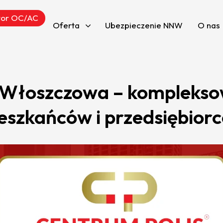
tor OC/AC
Oferta
Ubezpieczenie NNW
O nas
 Włoszczowa – komplekso
eszkańców i przedsiębior