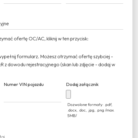
zpieczenia majątkowe
ymać ofertę OC/AC, kliknij w ten przycisk:
Kliknij
, wypełnij formularz. Możesz otrzymać ofertę szybciej -
 z dowodu rejestracyjnego (skan lub zdjęcie - dodaj w
Numer VIN pojazdu
Dodaj załącznik
Dozwolone formaty: .pdf,
.docx, .doc, .jpg, .png /max.
5MB/