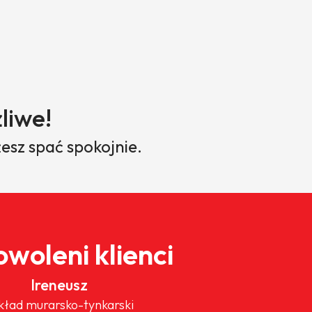
liwe!
esz spać spokojnie.
woleni klienci
Ireneusz
kład murarsko-tynkarski