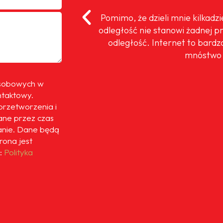
oteż cieszę się,
Pomimo, że dzieli mnie kilkadz
 moim prywatnym
odległość nie stanowi żadnej p
ok. Dla mnie to
odległość. Internet to bardz
mnóstwo 
osobowych w
ntaktowy.
przetworzenia i
ne przez czas
anie. Dane będą
trona jest
:
Polityka