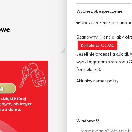
Wybierz ubezpieczenie
owe
Ube
Szanowny Kliencie, aby otrz
Kalkulator OC/AC
Jeżeli nie chcesz kalkulacji
wysyłając nam skan kodu QR
formularzu).
Aktualny numer polisy
Wiadomość