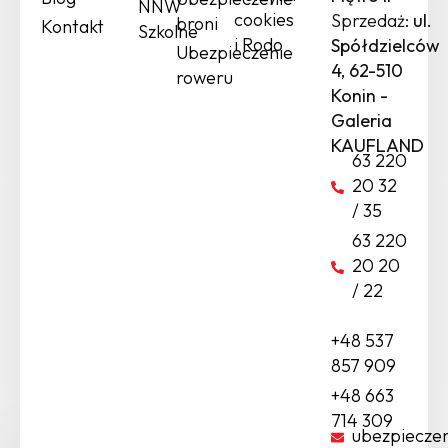
NNW
cookies
Sprzedaż:
ul.
broni
Kontakt
Szkolne
i Rodo
Spółdzielców
Ubezpieczenie
4, 62-510
roweru
Konin -
Galeria
KAUFLAND
63 220
20 32
/ 35
63 220
20 20
/ 22
+48 537
857 909
+48 663
714 309
ubezpiecze