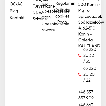
Regulamin
OC/AC
psa
500 Konin -
Turystyczne
Polityka
Piętro II
Blog
Ubezpieczenie
NNW
cookies
Sprzedaż:
ul.
broni
Kontakt
Szkolne
i Rodo
Spółdzielców
Ubezpieczenie
4, 62-510
roweru
Konin -
Galeria
KAUFLAND
63 220
20 32
/ 35
63 220
20 20
/ 22
+48 537
857 909
+48 663