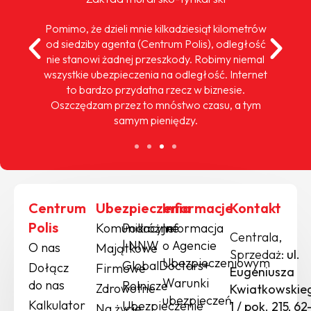
Pomimo, że dzieli mnie kilkadziesiąt kilometrów
od siedziby agenta (Centrum Polis), odległość
nie stanowi żadnej przeszkody. Robimy niemal
wszystkie ubezpieczenia na odległość. Internet
to bardzo przydatna rzecz w biznesie.
Oszczędzam przez to mnóstwo czasu, a tym
samym pieniędzy.
Centrum
Ubezpieczenia
Informacje
Kontakt
Polis
Komunikacyjne
Podróżne
Informacja
Centrala,
| NNW
o Agencie
O nas
Majątkowe
Sprzedaż:
ul.
Ubezpieczeniowym
GlobalDoctors+
Dołącz
Firmowe
Eugeniusza
Warunki
do nas
Rolnicze
Zdrowotne
Kwiatkowskie
ubezpieczeń
Kalkulator
Ubezpieczenie
1 / pok. 215, 62
Na życie