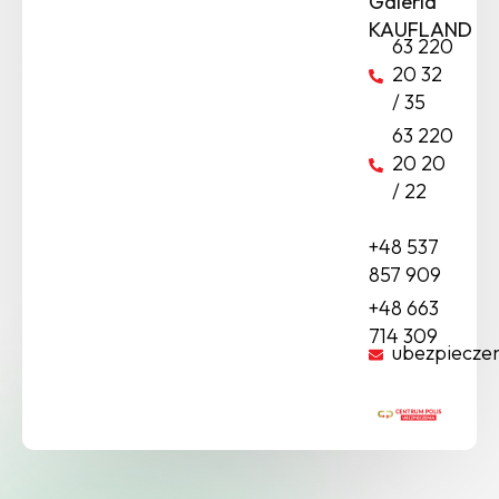
Galeria
KAUFLAND
63 220
20 32
/ 35
63 220
20 20
/ 22
+48 537
857 909
+48 663
714 309
ubezpiecze