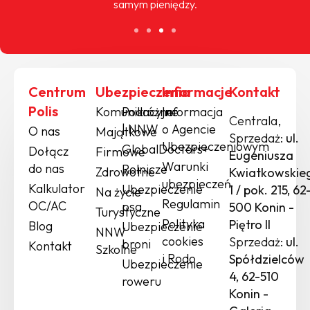
samym pieniędzy.
Centrum
Ubezpieczenia
Informacje
Kontakt
Polis
Komunikacyjne
Podróżne
Informacja
Centrala,
| NNW
o Agencie
O nas
Majątkowe
Sprzedaż:
ul.
Ubezpieczeniowym
GlobalDoctors+
Dołącz
Firmowe
Eugeniusza
Warunki
do nas
Rolnicze
Zdrowotne
Kwiatkowskie
ubezpieczeń
Kalkulator
Ubezpieczenie
1 / pok. 215, 62
Na życie
Regulamin
OC/AC
psa
500 Konin -
Turystyczne
Polityka
Piętro II
Blog
Ubezpieczenie
NNW
cookies
Sprzedaż:
ul.
broni
Kontakt
Szkolne
i Rodo
Spółdzielców
Ubezpieczenie
4, 62-510
roweru
Konin -