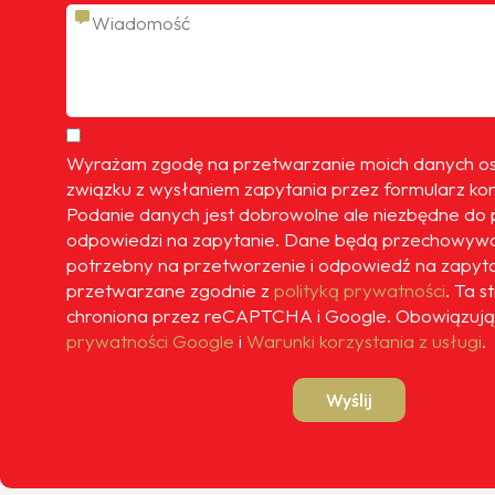
 jeżdżę służbowym samochodem, jestem często w trasie t
nta, który dzwoni z pytaniem jaki jest stan licznika w
e bo przygotowuje mi ofertę ubezpieczenia na kolejny r
jest akurat bardzo pomocne i jestem im wdzięczny.
Wyrażam zgodę na przetwarzanie moich danych 
związku z wysłaniem zapytania przez formularz ko
Podanie danych jest dobrowolne ale niezbędne do 
odpowiedzi na zapytanie. Dane będą przechowywa
potrzebny na przetworzenie i odpowiedź na zapyt
przetwarzane zgodnie z
polityką prywatności
. Ta s
chroniona przez reCAPTCHA i Google. Obowiązują
prywatności Google
i
Warunki korzystania z usługi
.
Wyślij