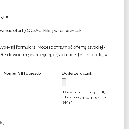
zpieczenia majątkowe
ymać ofertę OC/AC, kliknij w ten przycisk:
Kliknij
, wypełnij formularz. Możesz otrzymać ofertę szybciej -
 z dowodu rejestracyjnego (skan lub zdjęcie - dodaj w
Numer VIN pojazdu
Dodaj załącznik
Dozwolone formaty: .pdf,
.docx, .doc, .jpg, .png /max.
5MB/