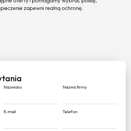
stępne oferty i pomagamy wybrać polisę,
ezpieczenie zapewni realną ochronę.
ytania
Nazwisko
Nazwa firmy
E-mail
Telefon