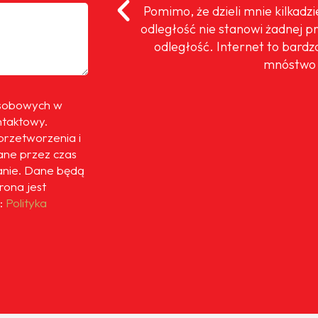
oteż cieszę się,
Pomimo, że dzieli mnie kilkadz
 moim prywatnym
odległość nie stanowi żadnej p
ok. Dla mnie to
odległość. Internet to bardz
mnóstwo 
osobowych w
ntaktowy.
przetworzenia i
ne przez czas
anie. Dane będą
trona jest
:
Polityka