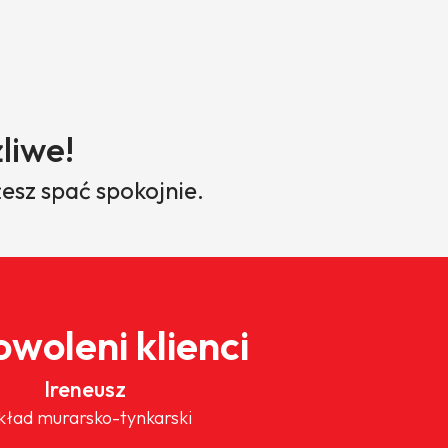
liwe!
esz spać spokojnie.
woleni klienci
Ireneusz
kład murarsko-tynkarski