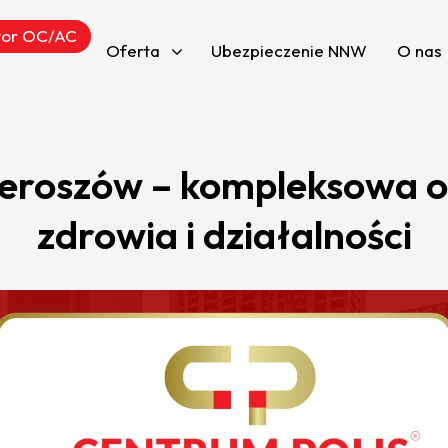
tor OC/AC
Oferta
Ubezpieczenie NNW
O nas
ieroszów – kompleksowa o
zdrowia i działalności