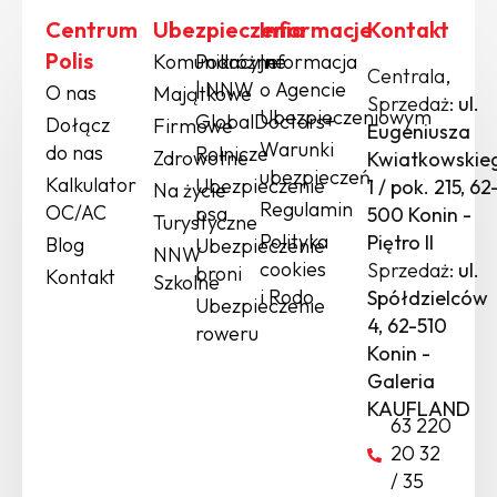
Centrum
Ubezpieczenia
Informacje
Kontakt
Polis
Komunikacyjne
Podróżne
Informacja
Centrala,
| NNW
o Agencie
O nas
Majątkowe
Sprzedaż:
ul.
Ubezpieczeniowym
GlobalDoctors+
Dołącz
Firmowe
Eugeniusza
Warunki
do nas
Rolnicze
Zdrowotne
Kwiatkowskie
ubezpieczeń
Kalkulator
Ubezpieczenie
1 / pok. 215, 62
Na życie
Regulamin
OC/AC
psa
500 Konin -
Turystyczne
Polityka
Piętro II
Blog
Ubezpieczenie
NNW
cookies
Sprzedaż:
ul.
broni
Kontakt
Szkolne
i Rodo
Spółdzielców
Ubezpieczenie
4, 62-510
roweru
Konin -
Galeria
KAUFLAND
63 220
20 32
/ 35