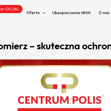
tor OC/AC
Oferta
Ubezpieczenie NNW
O nas
omierz – skuteczna ochro