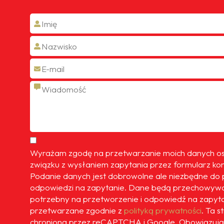
Dawid
Przedstawiciel handlowy
 jeżdżę służbowym samochodem, jestem często w trasie t
nta, który dzwoni z pytaniem jaki jest stan licznika w
e bo przygotowuje mi ofertę ubezpieczenia na kolejny r
jest akurat bardzo pomocne i jestem im wdzięczny.
Wyrażam zgodę na przetwarzanie moich danych 
związku z wysłaniem zapytania przez formularz ko
Podanie danych jest dobrowolne ale niezbędne do 
odpowiedzi na zapytanie. Dane będą przechowywa
potrzebny na przetworzenie i odpowiedź na zapyt
przetwarzane zgodnie z
polityką prywatności
. Ta s
chroniona przez reCAPTCHA i Google. Obowiązują