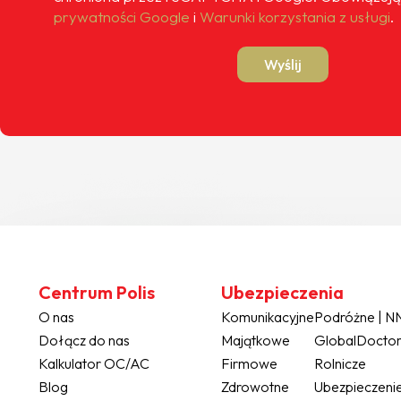
prywatności Google
i
Warunki korzystania z usługi
.
Wyślij
Centrum Polis
Ubezpieczenia
O nas
Komunikacyjne
Podróżne | 
Dołącz do nas
Majątkowe
GlobalDocto
Kalkulator OC/AC
Firmowe
Rolnicze
Blog
Zdrowotne
Ubezpieczeni