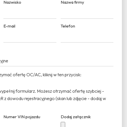
Nazwisko
Nazwa firmy
E-mail
Telefon
zpieczenia majątkowe
ymać ofertę OC/AC, kliknij w ten przycisk:
Kliknij
, wypełnij formularz. Możesz otrzymać ofertę szybciej -
 z dowodu rejestracyjnego (skan lub zdjęcie - dodaj w
Numer VIN pojazdu
Dodaj załącznik