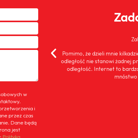
Zado
Za
oteż cieszę się,
Pomimo, że dzieli mnie kilkadz
 moim prywatnym
odległość nie stanowi żadnej p
ok. Dla mnie to
odległość. Internet to bardz
mnóstwo 
osobowych w
ntaktowy.
przetworzenia i
ne przez czas
anie. Dane będą
trona jest
:
Polityka