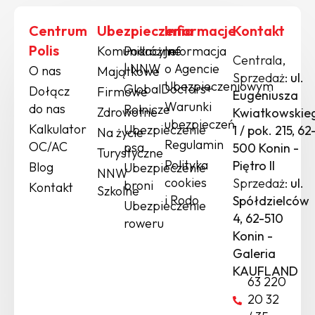
Centrum
Ubezpieczenia
Informacje
Kontakt
Polis
Komunikacyjne
Podróżne
Informacja
Centrala,
| NNW
o Agencie
O nas
Majątkowe
Sprzedaż:
ul.
Ubezpieczeniowym
GlobalDoctors+
Dołącz
Firmowe
Eugeniusza
Warunki
do nas
Rolnicze
Zdrowotne
Kwiatkowskie
ubezpieczeń
Kalkulator
Ubezpieczenie
1 / pok. 215, 62
Na życie
Regulamin
OC/AC
psa
500 Konin -
Turystyczne
Polityka
Piętro II
Blog
Ubezpieczenie
NNW
cookies
Sprzedaż:
ul.
broni
Kontakt
Szkolne
i Rodo
Spółdzielców
Ubezpieczenie
4, 62-510
roweru
Konin -
Galeria
KAUFLAND
63 220
20 32