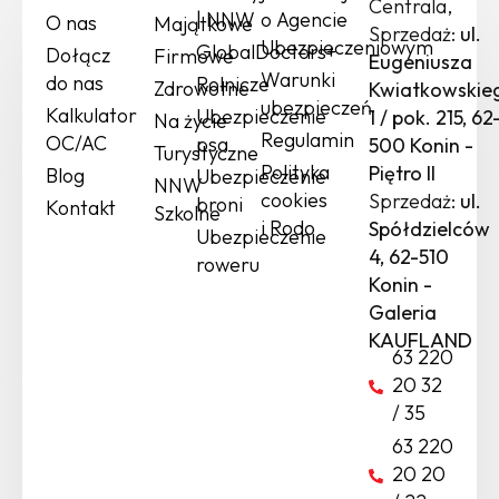
Centrala,
| NNW
o Agencie
O nas
Majątkowe
Sprzedaż:
ul.
Ubezpieczeniowym
GlobalDoctors+
Dołącz
Firmowe
Eugeniusza
Warunki
do nas
Rolnicze
Zdrowotne
Kwiatkowskie
ubezpieczeń
Kalkulator
Ubezpieczenie
1 / pok. 215, 62
Na życie
Regulamin
OC/AC
psa
500 Konin -
Turystyczne
Polityka
Piętro II
Blog
Ubezpieczenie
NNW
cookies
Sprzedaż:
ul.
broni
Kontakt
Szkolne
i Rodo
Spółdzielców
Ubezpieczenie
4, 62-510
roweru
Konin -
Galeria
KAUFLAND
63 220
20 32
/ 35
63 220
20 20