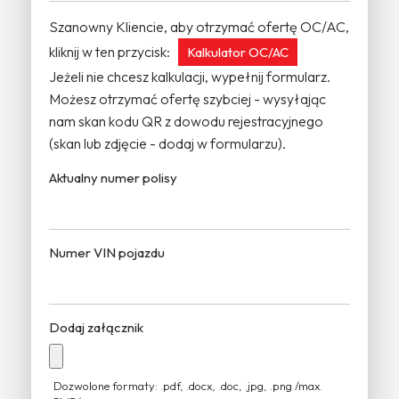
Szanowny Kliencie, aby otrzymać ofertę OC/AC,
kliknij w ten przycisk:
Kalkulator OC/AC
Jeżeli nie chcesz kalkulacji, wypełnij formularz.
Możesz otrzymać ofertę szybciej - wysyłając
nam skan kodu QR z dowodu rejestracyjnego
(skan lub zdjęcie - dodaj w formularzu).
Aktualny numer polisy
Numer VIN pojazdu
Dodaj załącznik
Dozwolone formaty: .pdf, .docx, .doc, .jpg, .png /max.