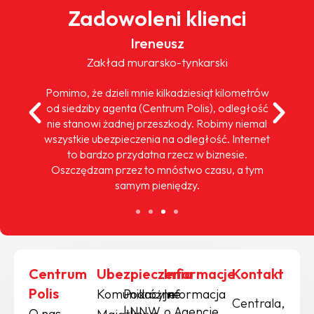
Zadowoleni klienci
Ireneusz
Zakład murarsko-tynkarski
Pomimo, że dzieli mnie kilkadziesiąt kilometrów
od siedziby agenta (Centrum Polis), odległość
nie stanowi żadnej przeszkody. Robimy niemal
wszystkie ubezpieczenia na odległość. Internet
to bardzo przydatna rzecz w biznesie.
Oszczędzam przez to mnóstwo czasu, a tym
samym pieniędzy.
Centrum
Ubezpieczenia
Informacje
Kontakt
Polis
Komunikacyjne
Podróżne
Informacja
Centrala,
| NNW
o Agencie
O nas