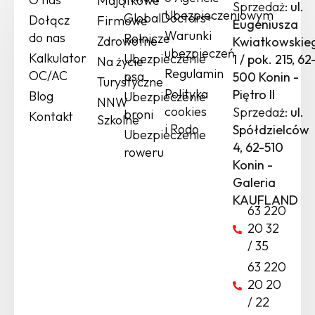
Majątkowe
Sprzedaż:
ul.
Ubezpieczeniowym
GlobalDoctors+
Dołącz
Firmowe
Eugeniusza
Warunki
do nas
Rolnicze
Zdrowotne
Kwiatkowskie
ubezpieczeń
Kalkulator
Ubezpieczenie
1 / pok. 215, 62
Na życie
Regulamin
OC/AC
psa
500 Konin -
Turystyczne
Polityka
Piętro II
Blog
Ubezpieczenie
NNW
cookies
Sprzedaż:
ul.
broni
Kontakt
Szkolne
i Rodo
Spółdzielców
Ubezpieczenie
4, 62-510
roweru
Konin -
Galeria
KAUFLAND
63 220
20 32
/ 35
63 220
20 20
/ 22